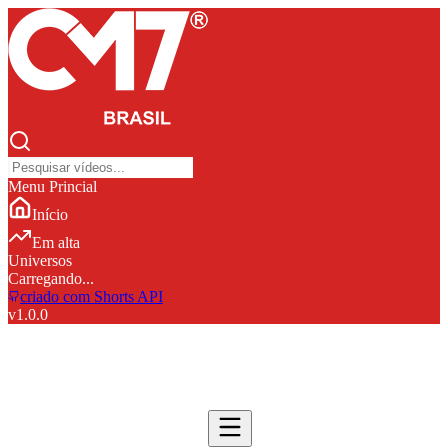
Menu Princial
Início
Em alta
Universos
Carregando...
criado com Shorts API
v
1.0.0