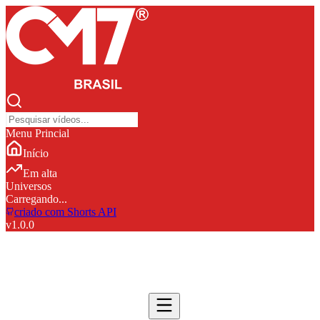
Menu Princial
Início
Em alta
Universos
Carregando...
criado com Shorts API
v
1.0.0