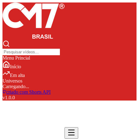
Menu Princial
Início
Em alta
Universos
Carregando...
criado com Shorts API
v
1.0.0