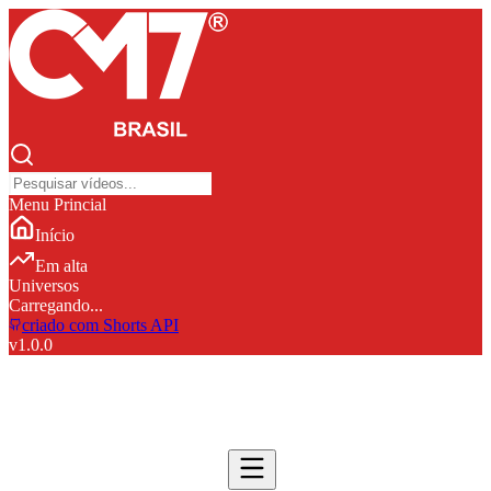
Menu Princial
Início
Em alta
Universos
Carregando...
criado com Shorts API
v
1.0.0