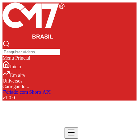
Menu Princial
Início
Em alta
Universos
Carregando...
criado com Shorts API
v
1.0.0