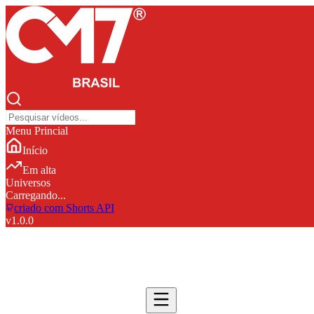
Menu Princial
Início
Em alta
Universos
Carregando...
criado com Shorts API
v
1.0.0