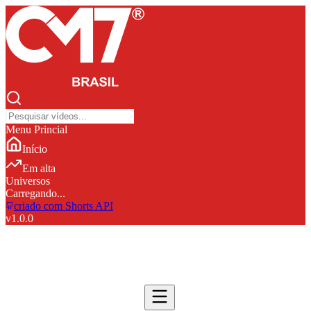
Menu Princial
Início
Em alta
Universos
Carregando...
criado com Shorts API
v
1.0.0