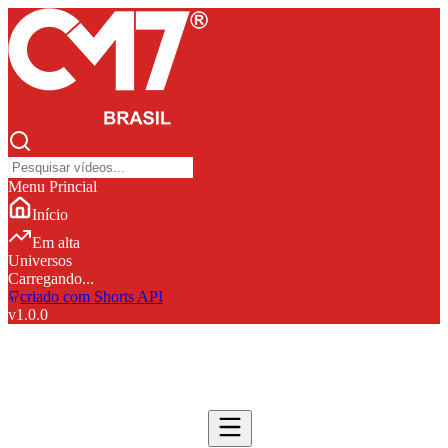
Menu Princial
Início
Em alta
Universos
Carregando...
criado com Shorts API
v
1.0.0