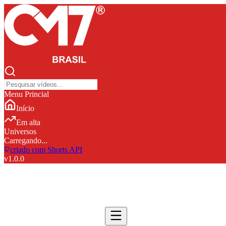
Menu Princial
Início
Em alta
Universos
Carregando...
criado com Shorts API
v
1.0.0