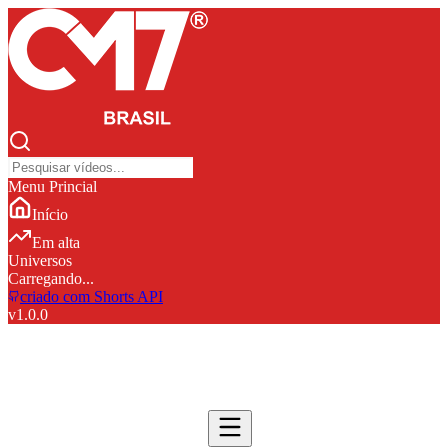
Menu Princial
Início
Em alta
Universos
Carregando...
criado com Shorts API
v
1.0.0