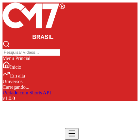
Menu Princial
Início
Em alta
Universos
Carregando...
criado com Shorts API
v
1.0.0