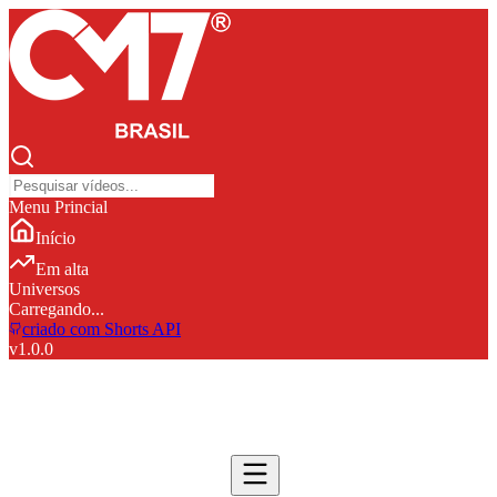
Menu Princial
Início
Em alta
Universos
Carregando...
criado com Shorts API
v
1.0.0