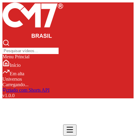
Menu Princial
Início
Em alta
Universos
Carregando...
criado com Shorts API
v
1.0.0