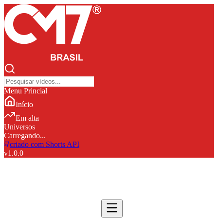
Menu Princial
Início
Em alta
Universos
Carregando...
criado com Shorts API
v
1.0.0