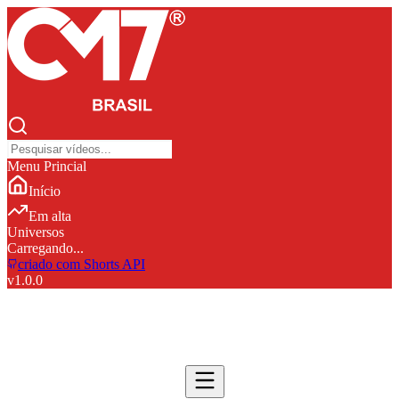
Menu Princial
Início
Em alta
Universos
Carregando...
criado com Shorts API
v
1.0.0