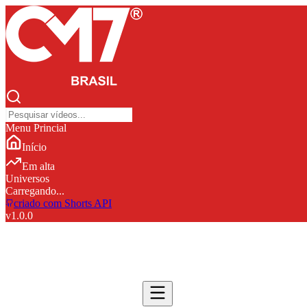
Menu Princial
Início
Em alta
Universos
Carregando...
criado com Shorts API
v
1.0.0