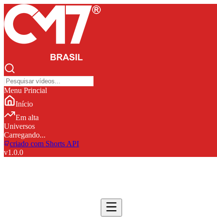
Menu Princial
Início
Em alta
Universos
Carregando...
criado com Shorts API
v
1.0.0