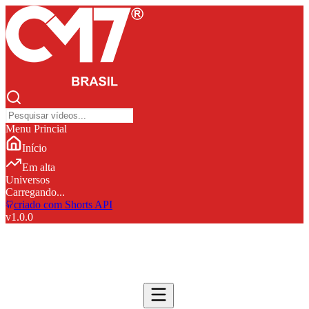
Menu Princial
Início
Em alta
Universos
Carregando...
criado com Shorts API
v
1.0.0