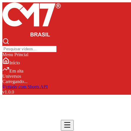
Menu Princial
Início
Em alta
Universos
Carregando...
criado com Shorts API
v
1.0.0