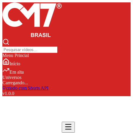
Menu Princial
Início
Em alta
Universos
Carregando...
criado com Shorts API
v
1.0.0