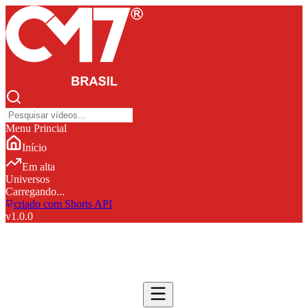
Menu Princial
Início
Em alta
Universos
Carregando...
criado com Shorts API
v
1.0.0