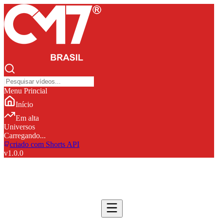
Menu Princial
Início
Em alta
Universos
Carregando...
criado com Shorts API
v
1.0.0