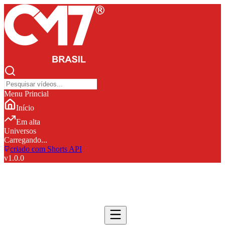
Menu Princial
Início
Em alta
Universos
Carregando...
criado com Shorts API
v
1.0.0