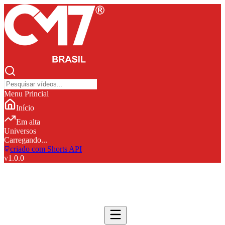
Menu Princial
Início
Em alta
Universos
Carregando...
criado com Shorts API
v
1.0.0