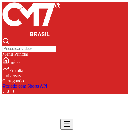
Menu Princial
Início
Em alta
Universos
Carregando...
criado com Shorts API
v
1.0.0