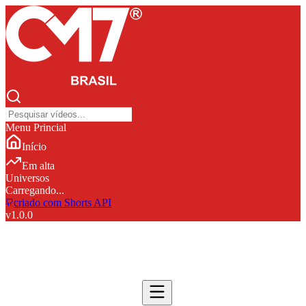
Menu Princial
Início
Em alta
Universos
Carregando...
criado com Shorts API
v
1.0.0