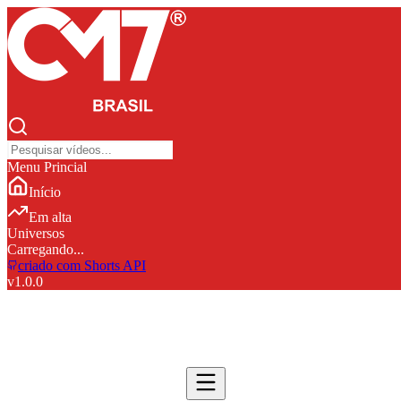
Menu Princial
Início
Em alta
Universos
Carregando...
criado com Shorts API
v
1.0.0