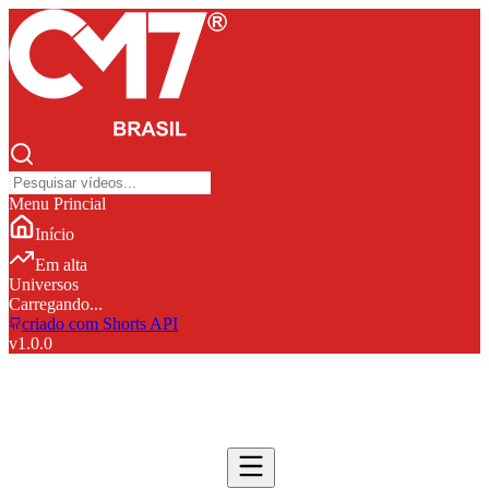
Menu Princial
Início
Em alta
Universos
Carregando...
criado com Shorts API
v
1.0.0