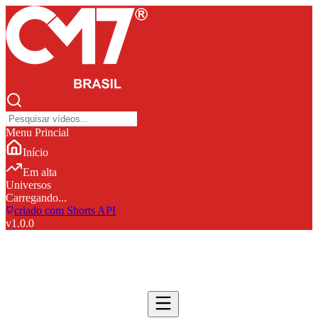
Menu Princial
Início
Em alta
Universos
Carregando...
criado com Shorts API
v
1.0.0