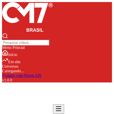
Menu Princial
Início
Em alta
Universos
Carregando...
criado com Shorts API
v
1.0.0