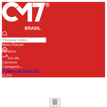
Menu Princial
Início
Em alta
Universos
Carregando...
criado com Shorts API
v
1.0.0