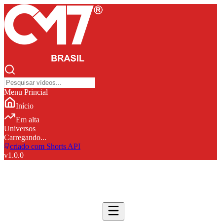
Menu Princial
Início
Em alta
Universos
Carregando...
criado com Shorts API
v
1.0.0