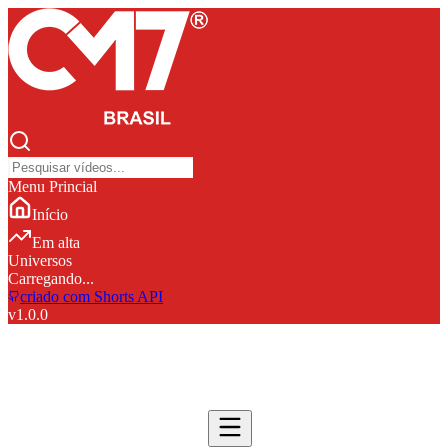
Menu Princial
Início
Em alta
Universos
Carregando...
criado com Shorts API
v
1.0.0