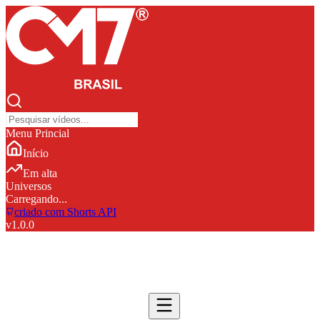
Menu Princial
Início
Em alta
Universos
Carregando...
criado com Shorts API
v
1.0.0