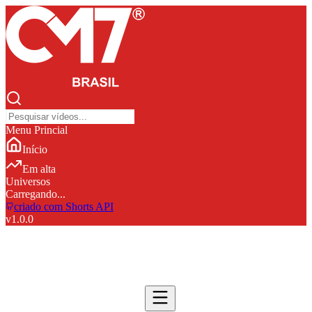
Menu Princial
Início
Em alta
Universos
Carregando...
criado com Shorts API
v
1.0.0