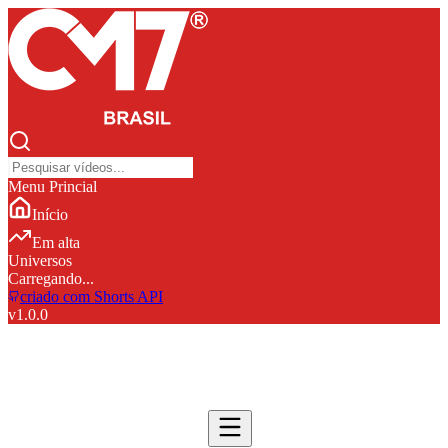
Menu Princial
Início
Em alta
Universos
Carregando...
criado com Shorts API
v
1.0.0