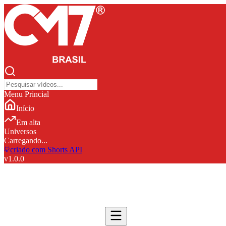
Menu Princial
Início
Em alta
Universos
Carregando...
criado com Shorts API
v
1.0.0