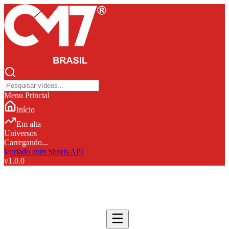
Menu Princial
Início
Em alta
Universos
Carregando...
criado com Shorts API
v
1.0.0