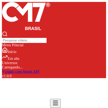
Menu Princial
Início
Em alta
Universos
Carregando...
criado com Shorts API
v
1.0.0