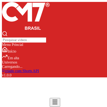
Menu Princial
Início
Em alta
Universos
Carregando...
criado com Shorts API
v
1.0.0