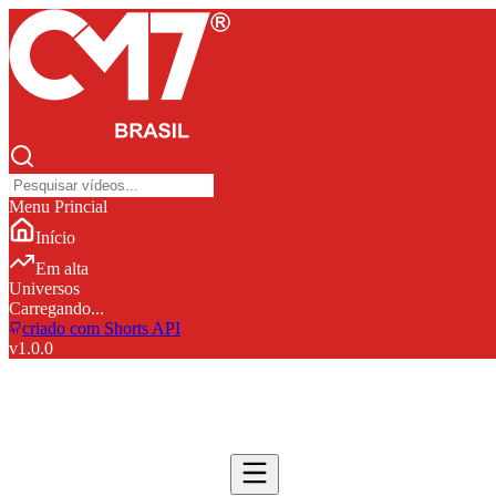
Menu Princial
Início
Em alta
Universos
Carregando...
criado com Shorts API
v
1.0.0