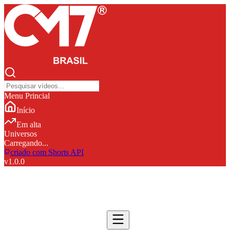
Menu Princial
Início
Em alta
Universos
Carregando...
criado com Shorts API
v
1.0.0