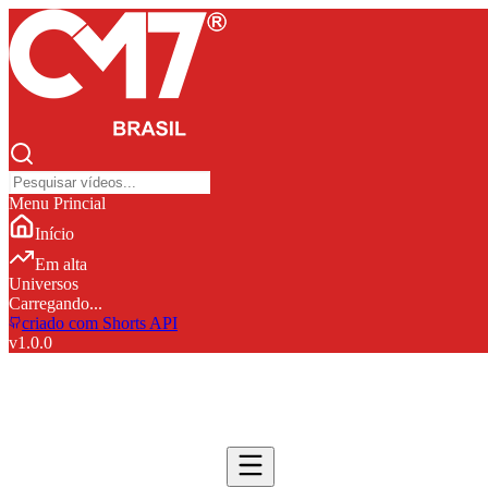
Menu Princial
Início
Em alta
Universos
Carregando...
criado com Shorts API
v
1.0.0