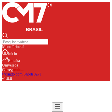
Menu Princial
Início
Em alta
Universos
Carregando...
criado com Shorts API
v
1.0.0