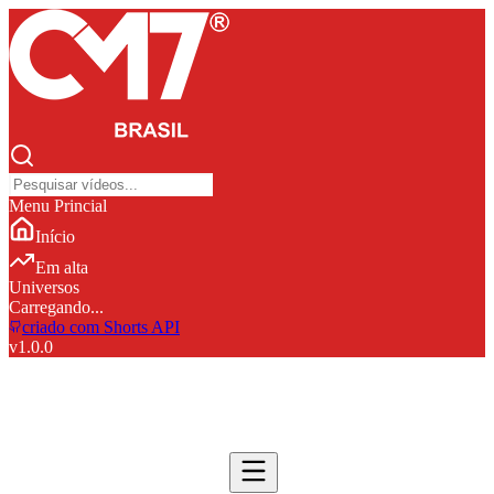
Menu Princial
Início
Em alta
Universos
Carregando...
criado com Shorts API
v
1.0.0