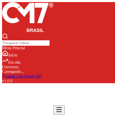
Menu Princial
Início
Em alta
Universos
Carregando...
criado com Shorts API
v
1.0.0