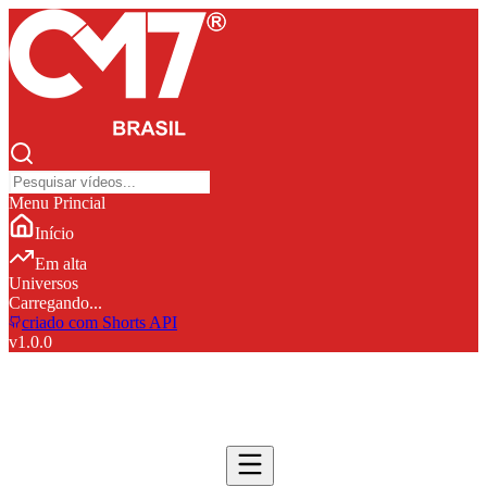
Menu Princial
Início
Em alta
Universos
Carregando...
criado com Shorts API
v
1.0.0