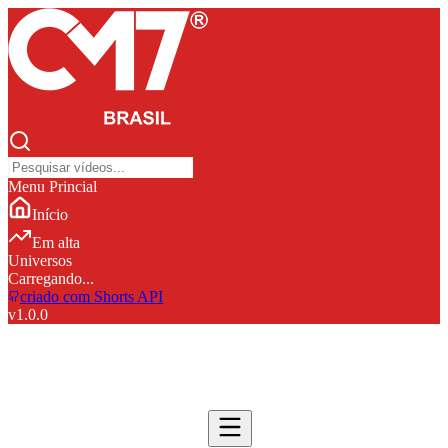
Menu Princial
Início
Em alta
Universos
Carregando...
criado com Shorts API
v
1.0.0