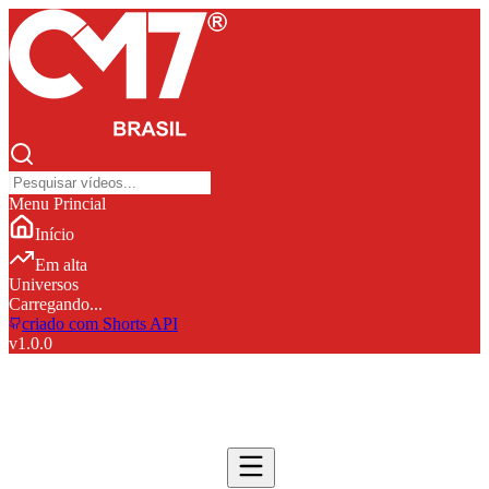
Menu Princial
Início
Em alta
Universos
Carregando...
criado com Shorts API
v
1.0.0