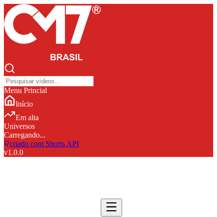
Menu Princial
Início
Em alta
Universos
Carregando...
criado com Shorts API
v
1.0.0